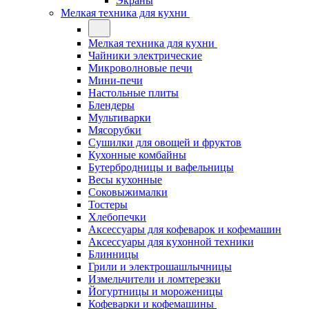
Экраны
Мелкая техника для кухни
Мелкая техника для кухни
Чайники электрические
Микроволновые печи
Мини-печи
Настольные плиты
Блендеры
Мультиварки
Мясорубки
Сушилки для овощей и фруктов
Кухонные комбайны
Бутербродницы и вафельницы
Весы кухонные
Соковыжималки
Тостеры
Хлебопечки
Аксессуары для кофеварок и кофемашин
Аксессуары для кухонной техники
Блинницы
Грили и электрошашлычницы
Измельчители и ломтерезки
Йогуртницы и мороженицы
Кофеварки и кофемашины