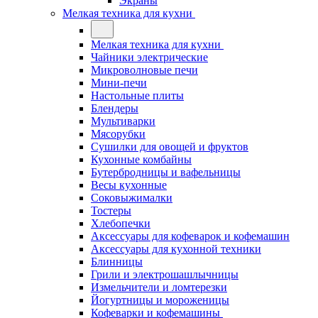
Экраны
Мелкая техника для кухни
Мелкая техника для кухни
Чайники электрические
Микроволновые печи
Мини-печи
Настольные плиты
Блендеры
Мультиварки
Мясорубки
Сушилки для овощей и фруктов
Кухонные комбайны
Бутербродницы и вафельницы
Весы кухонные
Соковыжималки
Тостеры
Хлебопечки
Аксессуары для кофеварок и кофемашин
Аксессуары для кухонной техники
Блинницы
Грили и электрошашлычницы
Измельчители и ломтерезки
Йогуртницы и мороженицы
Кофеварки и кофемашины