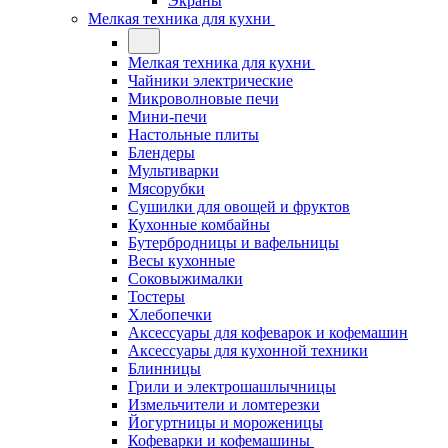
Экраны
Мелкая техника для кухни
Мелкая техника для кухни
Чайники электрические
Микроволновые печи
Мини-печи
Настольные плиты
Блендеры
Мультиварки
Мясорубки
Сушилки для овощей и фруктов
Кухонные комбайны
Бутербродницы и вафельницы
Весы кухонные
Соковыжималки
Тостеры
Хлебопечки
Аксессуары для кофеварок и кофемашин
Аксессуары для кухонной техники
Блинницы
Грили и электрошашлычницы
Измельчители и ломтерезки
Йогуртницы и мороженицы
Кофеварки и кофемашины