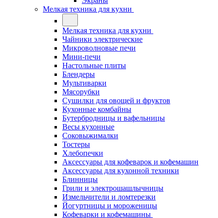
Экраны
Мелкая техника для кухни
Мелкая техника для кухни
Чайники электрические
Микроволновые печи
Мини-печи
Настольные плиты
Блендеры
Мультиварки
Мясорубки
Сушилки для овощей и фруктов
Кухонные комбайны
Бутербродницы и вафельницы
Весы кухонные
Соковыжималки
Тостеры
Хлебопечки
Аксессуары для кофеварок и кофемашин
Аксессуары для кухонной техники
Блинницы
Грили и электрошашлычницы
Измельчители и ломтерезки
Йогуртницы и мороженицы
Кофеварки и кофемашины