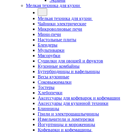
Экраны
Мелкая техника для кухни
Мелкая техника для кухни
Чайники электрические
Микроволновые печи
Мини-печи
Настольные плиты
Блендеры
Мультиварки
Мясорубки
Сушилки для овощей и фруктов
Кухонные комбайны
Бутербродницы и вафельницы
Весы кухонные
Соковыжималки
Тостеры
Хлебопечки
Аксессуары для кофеварок и кофемашин
Аксессуары для кухонной техники
Блинницы
Грили и электрошашлычницы
Измельчители и ломтерезки
Йогуртницы и мороженицы
Кофеварки и кофемашины