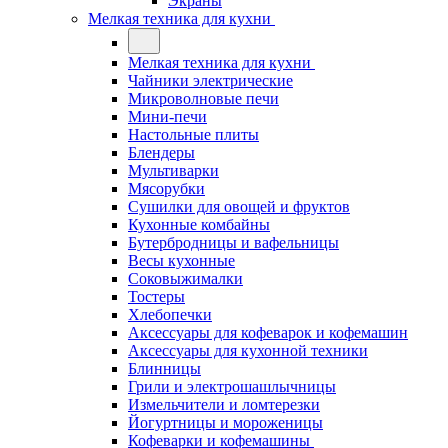
Экраны
Мелкая техника для кухни
Мелкая техника для кухни
Чайники электрические
Микроволновые печи
Мини-печи
Настольные плиты
Блендеры
Мультиварки
Мясорубки
Сушилки для овощей и фруктов
Кухонные комбайны
Бутербродницы и вафельницы
Весы кухонные
Соковыжималки
Тостеры
Хлебопечки
Аксессуары для кофеварок и кофемашин
Аксессуары для кухонной техники
Блинницы
Грили и электрошашлычницы
Измельчители и ломтерезки
Йогуртницы и мороженицы
Кофеварки и кофемашины